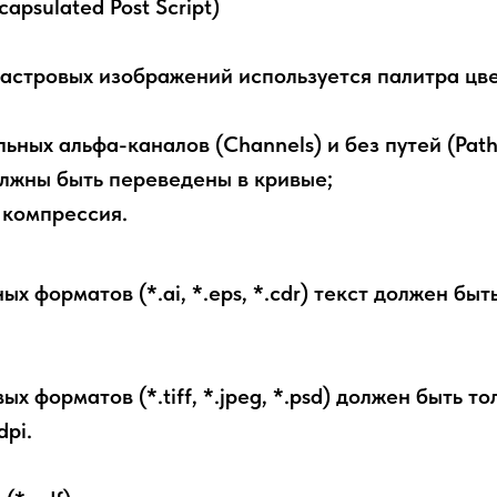
capsulated Post Script)
растровых изображений используется палитра ц
ьных альфа-каналов (Channels) и без путей (Path
лжны быть переведены в кривые;
компрессия.
ых форматов (*.ai, *.eps, *.cdr) текст должен бы
х форматов (*.tiff, *.jpeg, *.psd) должен быть тол
pi.