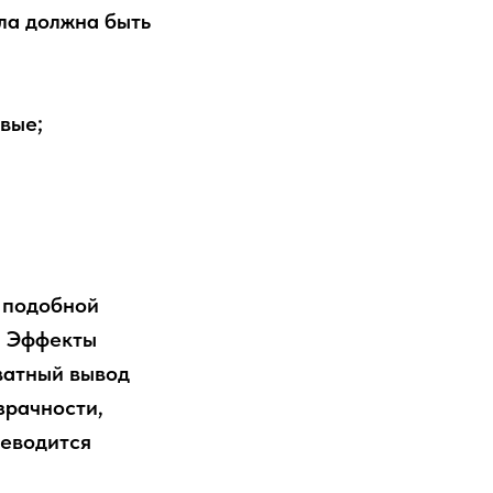
ла должна быть
ивые;
 подобной
. Эффекты
ватный вывод
зрачности,
реводится