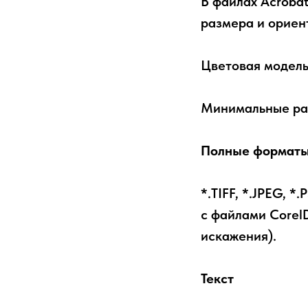
В файлах Acrobat
размера и ориен
Цветовая модел
Минимальные раз
Полные форматы
*.TIFF, *.JPEG, 
с файлами Corel
искажения).
Текст