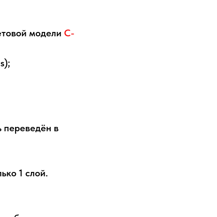
ветовой модели
C-
s);
ть переведён в
ько 1 слой.