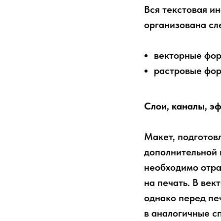
Вся текстовая и
организована с
векторные форм
растровые форм
Слои, каналы, э
Макет, подготов
дополнительной 
необходимо отра
на печать. В ве
однако перед пе
в аналогичные с