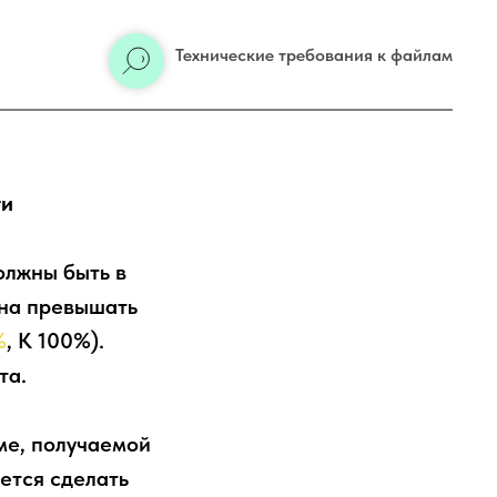
Технические требования к файлам
ти
олжны быть в
жна превышать
%
, K 100%).
та.
ме, получаемой
ется сделать