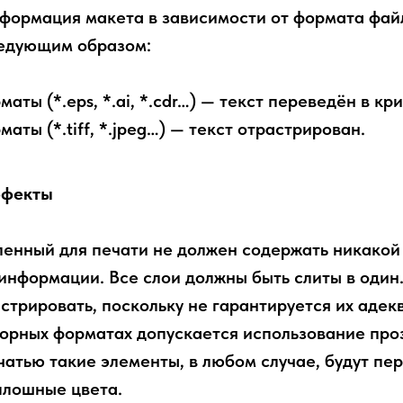
нформация макета в зависимости от формата фай
ледующим образом:
аты (*.eps, *.ai, *.cdr…) — текст переведён в кр
аты (*.tiff, *.jpeg…) — текст отрастрирован.
ффекты
ленный для печати не должен содержать никакой
информации. Все слои должны быть слиты в один
стрировать, поскольку не гарантируется их адек
кторных форматах допускается использование про
чатью такие элементы, в любом случае, будут пе
плошные цвета.