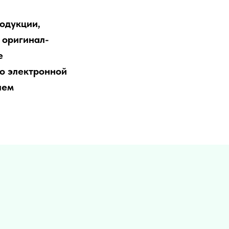
одукции,
 оригинал-
е
го электронной
лем