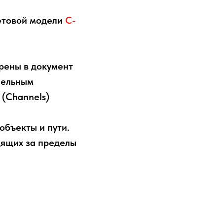
ветовой модели
C-
рены в документ
сельным
(Channels)
объекты и пути.
дящих за пределы