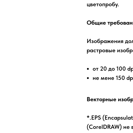
цветопробу.
Общие требован
Изображения дол
растровые изобр
от 20 до 100 d
не мене 150 dp
Векторные
изоб
*.EPS (Encapsulate
(CorelDRAW) не в